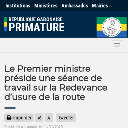
Institutions
Ministères
Ambassades
Mairies
REPUBLIQUE GABONAISE
PRIMATURE
Men
Le Premier ministre
préside une séance de
travail sur la Redevance
d’usure de la route
Imprimer
Tweeter
Publié il y a
1 année
, le 11/03/2025