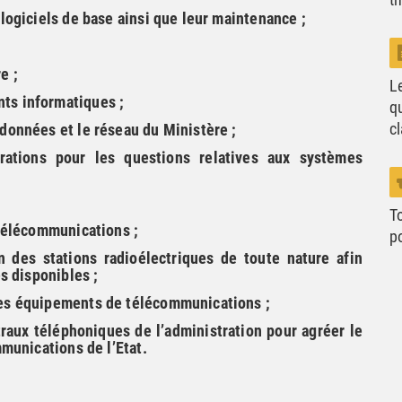
 logiciels de base ainsi que leur maintenance ;
e ;
L
ts informatiques ;
q
c
 données et le réseau du Ministère ;
trations pour les questions relatives aux systèmes
T
 télécommunications ;
po
n des stations radioélectriques de toute nature afin
es disponibles ;
des équipements de télécommunications ;
traux téléphoniques de l’administration pour agréer le
mmunications de l’Etat.