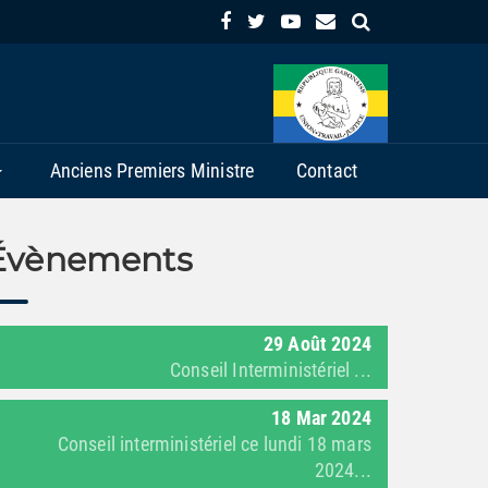
Anciens Premiers Ministre
Contact
Évènements
29
Août
2024
Conseil Interministériel ...
18
Mar
2024
Conseil interministériel ce lundi 18 mars
2024...