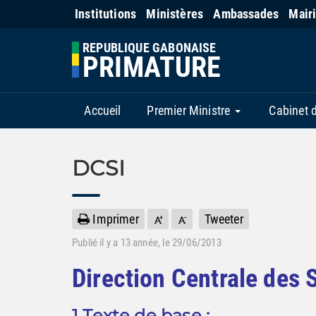
Institutions
Ministères
Ambassades
Mair
REPUBLIQUE GABONAISE
PRIMATURE
Accueil
Premier Ministre
Cabinet 
DCSI
Imprimer
Tweeter
Publié il y a
13 année
, le 29/06/2013
Direction Centrale des 
1 Texte de base :