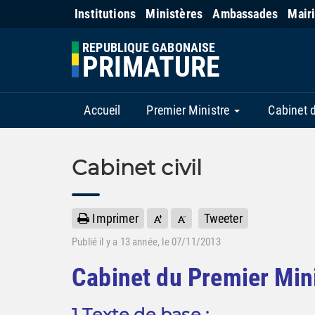
Institutions
Ministères
Ambassades
Mair
REPUBLIQUE GABONAISE
PRIMATURE
Accueil
Premier Ministre
Cabinet 
Cabinet civil
Imprimer
Tweeter
Publié il y a
13 année
, le 07/11/2013
Cabinet du Premier Min
1 Texte de base :