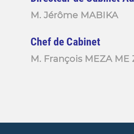
M. Jér
ô
me MABIKA
Chef de Cabinet
M.
François
MEZA ME 