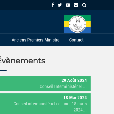
Anciens Premiers Ministre
Contact
Évènements
29
Août
2024
Conseil Interministériel ...
18
Mar
2024
Conseil interministériel ce lundi 18 mars
2024...